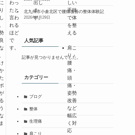
に
わっ
出し
しい
り
たと
ま
手技
北九州市小倉北区で腰痛改善の整体体験記
し
言わ
す。
で体
2026年4月29日
。
れる
を整
勢
ほど
える
良
で
人気記事
な
す。
肩こ
、
り・
記事が見つかりませんでした。
け
腰
か
痛・
カテゴリー
た
頭
ボ
痛・
が
姿勢
ブログ
る
改善
う
など
整体
な
幅広
生理痛
ま
く対
応
肩こり