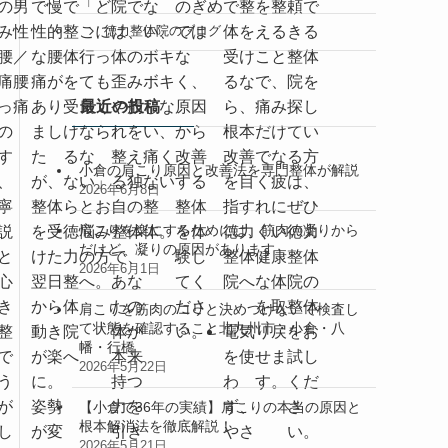
の
男
で慢
で
「ど
院で
な
のぎ
め
で整
を整
頼で
み
性
性的
整
こに
は、
い、
では
体を
える
きる
徳力整体院のブログ
腰
／
な腰
体
行っ
体の
ボキ
な
受け
こと
整体
痛
腰
痛が
を
ても
歪み
ボキ
く、
るな
で、
院を
最近の投稿
っ
痛
あり
受
良く
や崩
しな
原因
ら、
痛み
探し
の
まし
け
なら
れを
い、
から
根本
だけ
てい
す
た
る
な
整え
痛く
改善
改善
でな
る方
小倉の肩こり原因と改善法を専門整体が解説
、
が、
な
い」
る独
ない
する
を目
く疲
は、
2026年6月8日
寧
整体
ら
とお
自の
整
整体
指す
れに
ぜひ
肩こりを楽にするためには、筋肉の凝りから
説
を受
徳
悩み
整体
体。
を体
徳力
くい
徳力
だけど、凝りの原因があります
と
けた
力
の方
で、
験し
整体
健康
整体
2026年6月1日
心
翌日
整
へ。
あな
てく
院へ
な体
院の
き
から
体
たの
ださ
を取
整体
肩こりを筋肉のコリと決めつけないで検査し
て状態を確認すること北九州市・小倉・八
整
動き
院
体が
い。
電気
り戻
をお
幡・行橋
で
が楽
へ
本来
を使
せま
試し
2026年5月22日
う
に。
持つ
わ
す。
くだ
が
姿勢
力を
ず、
さ
【小倉で36年の実績】肩こりの本当の原因と
根本解消法を徹底解説！
し
が変
引き
やさ
い。
2026年5月21日