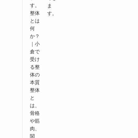
す。
ま
整体
す。
とは
何
か？
｜小
倉で
受け
る整
体の
本質
整体
と
は、
骨格
や筋
肉、
関