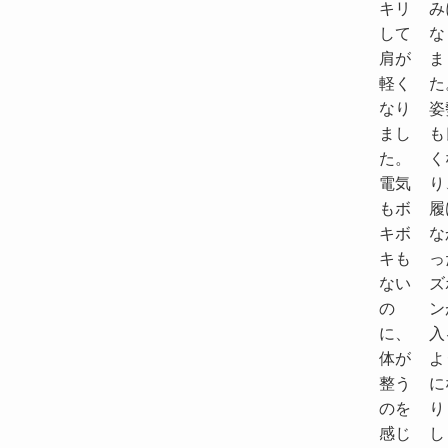
キリ
み
して
な
肩が
ま
軽く
た
なり
姿
まし
も
た。
く
電気
り
もボ
履
キボ
な
キも
っ
ない
ズ
の
ン
に、
入
体が
よ
整う
に
のを
り
感じ
し