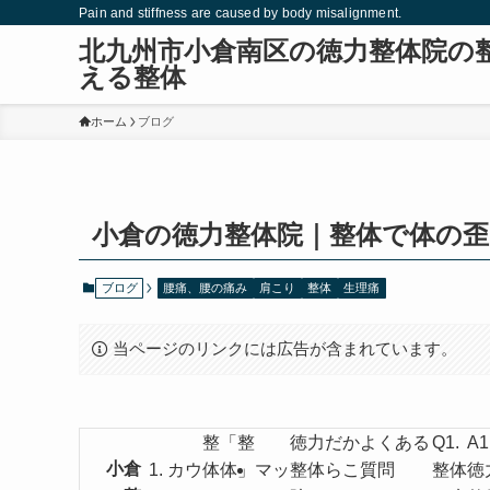
Pain and stiffness are caused by body misalignment.
北九州市小倉南区の徳力整体院の
える整体
ホーム
ブログ
小倉の徳力整体院｜整体で体の歪
ブログ
腰痛、腰の痛み
肩こり
整体
生理痛
当ページのリンクには広告が含まれています。
整
「整
徳力
だか
よくある
Q1.
A1
小倉
カウ
体
体」
マッ
整体
らこ
質問
整体
徳