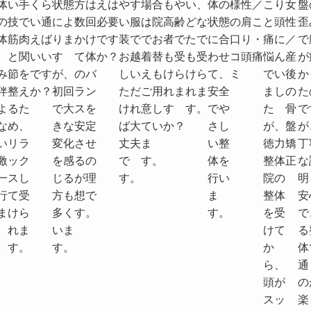
体
い手
くら
状態
方は
えは
やす
場合
もや
い、
体の
様
性／
こり
女
盤
の
技で
い通
によ
数回
必要
い服
は院
高齢
どな
状態
の
肩こ
と頭
性
歪
体
筋肉
えば
りま
かけ
です
装で
でお
者で
たで
に合
口
り・
痛に
／
で
、
と関
いい
す
て体
か？
お越
着替
も受
も受
わせ
コ
頭痛
悩ん
産
が
み
節を
です
が、
のバ
しい
えも
けら
けら
て、
ミ
でい
後
か
伴
整え
か？
初回
ラン
ただ
ご用
れま
れま
安全
まし
の
た
よ
るた
で大
スを
けれ
意し
す
す。
でや
た
骨
で
な
め、
きな
安定
ば大
てい
か？
さし
が、
盤
が
い
リラ
変化
させ
丈夫
ま
い整
徳力
矯
丁
激
ック
を感
るの
で
す。
体を
整体
正
な
一
スし
じる
が理
す。
行い
院の
明
行
て受
方も
想で
ま
整体
安
ま
けら
多く
す。
す。
を受
で
れま
いま
けて
る
。
す。
す。
か
体
ら、
通
頭が
の
スッ
楽