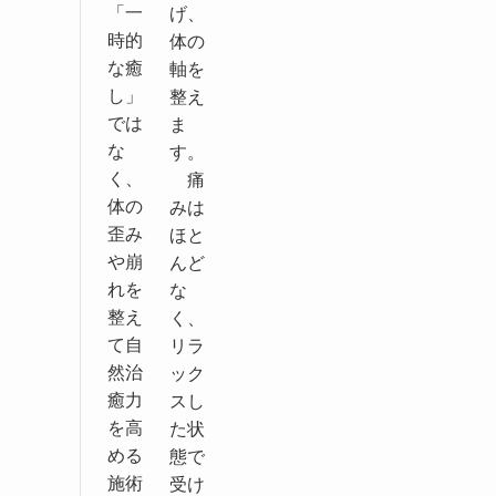
「一
げ、
時的
体の
な癒
軸を
し」
整え
では
ま
な
す。
く、
痛
体の
みは
歪み
ほと
や崩
んど
れを
な
整え
く、
て自
リラ
然治
ック
癒力
スし
を高
た状
める
態で
施術
受け