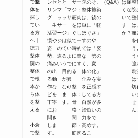
で
整
ンセ
と
と
サー
院の
そ、
（Q&A）
は痛
整
体
を
リン
マ
「マ
ジ：
整体
施術
くな
院
探し
グ
ッ
ッサ
筋肉
は、
後の
いで
整
てい
生
サ
ー
をほ
単に
「軽
す
は
る方
活習
ー
ジ」
ぐし
ほぐ
さ」
か？
痛
へ｜
慣や
ジ
は似
て一
すの
や
を
徳力
姿
の
てい
時的
では
「姿
う
整体
勢、
違
るよ
に楽
な
勢の
う
院の
痛み
い
うで
にす
く、
変
強
整体
の出
目的
る
体の
化」
刺
で根
る動
が異
歪み
を実
は
本か
作な
なり
整
を正
感す
切
ら体
どを
ま
体：
して
る方
い
を整
丁寧
す。
骨
自然
が多
せ
える
にお
格・
治癒
いの
ん
聞き
関
力を
で
小倉
しま
節・
高め
す。
で整
す。
筋肉
るこ