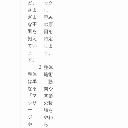
ど、
ック
さま
し、
ざま
歪み
な不
の原
調を
因を
抱え
特定
てい
しま
ま
す。
す。
整体
整体
施術
は単
筋
なる
肉や
「マ
関節
ッサ
の緊
ー
張を
ジ」
やわ
や
ら