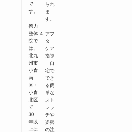
で
られ
す。
ま
す。
徳力
整体
アフ
院で
ター
は、
ケア
北九
指導
州市
自
小倉
宅で
南
でき
区・
る簡
小倉
単な
北区
スト
で
レッ
30
チや
年以
姿勢
上に
の注