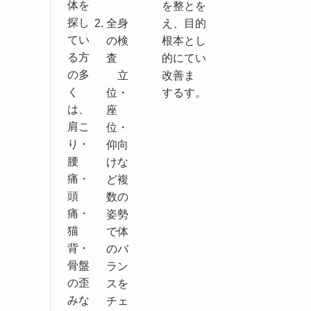
体を
を整
とを
探し
全身
え、
目的
てい
の検
根本
とし
る方
査
的に
てい
の多
立
改善
ま
く
位・
する
す。
は、
座
肩こ
位・
り・
仰向
腰
けな
痛・
ど複
頭
数の
痛・
姿勢
猫
で体
背・
のバ
骨盤
ラン
の歪
スを
みな
チェ