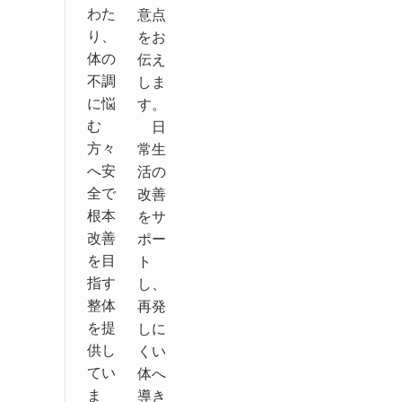
わた
意点
り、
をお
体の
伝え
不調
しま
に悩
す。
む
日
方々
常生
へ安
活の
全で
改善
根本
をサ
改善
ポー
を目
ト
指す
し、
整体
再発
を提
しに
供し
くい
てい
体へ
ま
導き