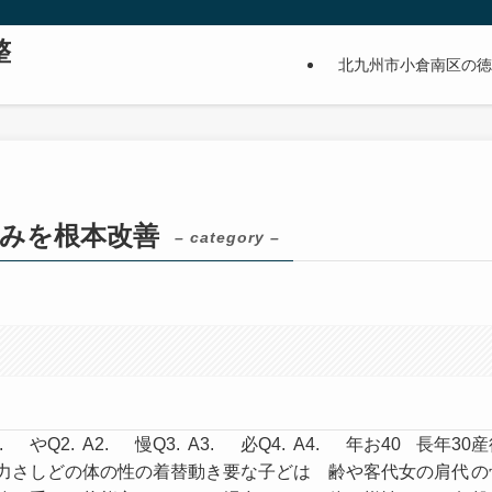
整
北九州市小倉南区の徳
みを根本改善
– category –
.
や
Q2.
A2.
慢
Q3.
A3.
必
Q4.
A4.
年
お
40
長年
30
産
力
さし
どの
体の
性の
着替
動き
要な
子ど
は
齢や
客
代女
の肩
代
の