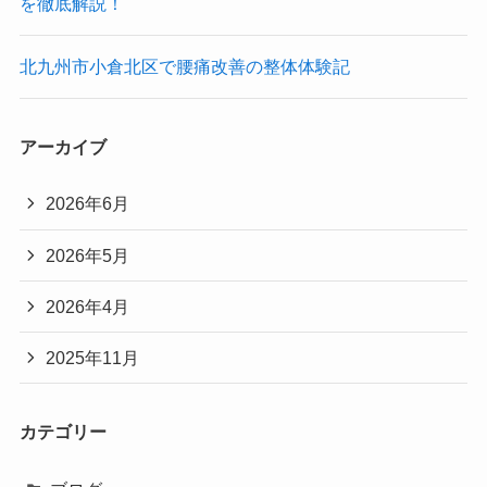
を徹底解説！
北九州市小倉北区で腰痛改善の整体体験記
アーカイブ
2026年6月
2026年5月
2026年4月
2025年11月
カテゴリー