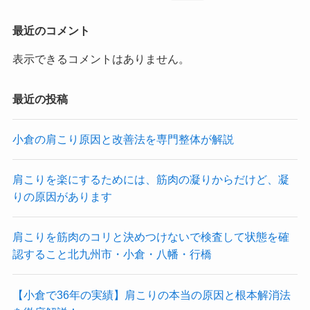
最近のコメント
表示できるコメントはありません。
最近の投稿
小倉の肩こり原因と改善法を専門整体が解説
肩こりを楽にするためには、筋肉の凝りからだけど、凝
りの原因があります
肩こりを筋肉のコリと決めつけないで検査して状態を確
認すること北九州市・小倉・八幡・行橋
【小倉で36年の実績】肩こりの本当の原因と根本解消法