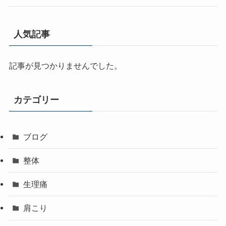
人気記事
記事が見つかりませんでした。
カテゴリー
ブログ
整体
生理痛
肩こり