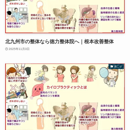
北九州市の整体なら徳力整体院へ｜根本改善整体
2025年11月3日
肩こり