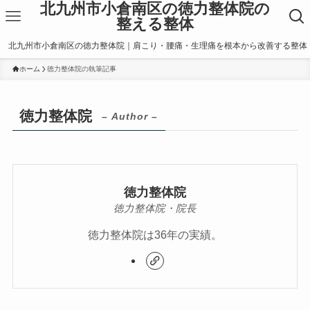
北九州市小倉南区の徳力整体院の
整える整体
北九州市小倉南区の徳力整体院｜肩こり・腰痛・生理痛を根本から改善する整体
ホーム
徳力整体院の執筆記事
徳力整体院
– Author –
徳力整体院
徳力整体院・院長
徳力整体院は36年の実績。