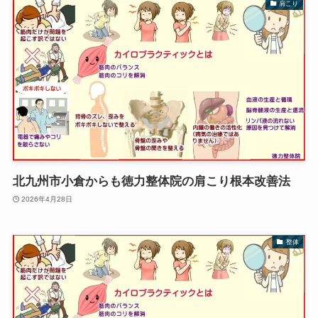
肩こり
北九州市小倉からも徳力整体院の肩こり根本改善法
2026年4月28日
整体