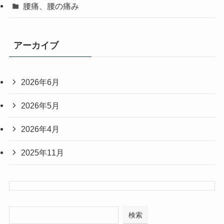
腰痛、腰の痛み
アーカイブ
2026年6月
2026年5月
2026年4月
2025年11月
検索